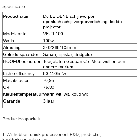
Specificatie
Productnaam
De LEIDENE schijnwerper,
openluchtschijnwerperverlichting, leidde
projector
Modelaantal
VE-FL100
Watts
100w
Afmeting
340*288*105mm
Geleide spaander
Sanan, Epistar, Bridgelux
HOOFDbestuurder
Toegelaten Gedaan Ce, Meanwell en een
andere merken
Lichte efficiency
80-110lm/w
Machtsfactor
0,95
>
CRI
75,80
Kleurentemperatuur
Warm wit, wit, koud wit
Garantie
3 jaar
Productiecapaciteit:
Wij hebben uniek professioneel R&D, productie,
1.
kwaliteitscontroleteams.