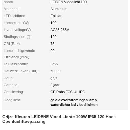
naam:
LEIDEN Vloedlicht 100
Materiaal:
Aluminium
LED lichtbron:
Epistar
Lampmacht (W):
100
Invoer voltage(V):
AC85-265V
Stralingshoek (°):
120
CRI (Ra>):
75
Lamp Lichtgevende
90
Efficiency (lm/w):
IP Classificatie:
IP65
Het werk Leven (Uur):
50000
kleur:
grijs
Garantie:
3 jaar
Certificering:
CE Rohs FCC UL IEC
geleid overstromingen lamp
Hoog licht:
,
waterdichte led vloed lichten
Grijze Kleuren LEIDENE Vloed Lichte 100W IP65 120 Hoek
Openluchttoepassing