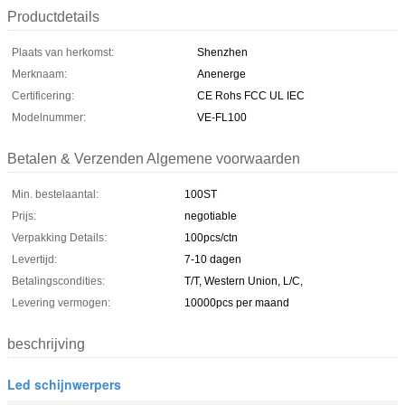
Productdetails
Plaats van herkomst:
Shenzhen
Merknaam:
Anenerge
Certificering:
CE Rohs FCC UL IEC
Modelnummer:
VE-FL100
Betalen & Verzenden Algemene voorwaarden
Min. bestelaantal:
100ST
Prijs:
negotiable
Verpakking Details:
100pcs/ctn
Levertijd:
7-10 dagen
Betalingscondities:
T/T, Western Union, L/C,
Levering vermogen:
10000pcs per maand
beschrijving
Led schijnwerpers