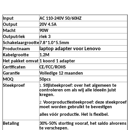
Input
AC 110-240V 50/60HZ
Output
20V 4.5A
Macht
90W
Outputriek
riek 3
Schakelaargrootte
7.8*1.0*5.5mm
laptop adapter voor Lenovo
Productnaam
Kabelgrootte
1.2M
Het pakket omvat
1 koord 1 adapter
Certificaten
CE/FCC/ROHS
Garantie
Volledige 12 maanden
MOQ
50pcs
Steekproef
Stijlsteekproef: over het algemeen te
1.
controleren om als wij alle ideeën juist
kregen.
Voorproductiesteekproef: deze steekproef
2.
moet worden gebruikt te bevestigen
alles vóór productie. Het is flexibel.
Betaling
30%-50% storting vooraf, het saldo alvorens
te verschepen.