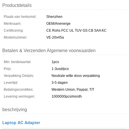
Productdetails
Plaats van herkomst:
Shenzhen
Merknaam:
OEM/Anenerge
Certificering:
CE Rohs FCC UL TUV GS CB SAA KC
Modelnummer:
VE-20v45a
Betalen & Verzenden Algemene voorwaarden
Min. bestelaantal:
1pcs
Prijs:
1-3usd/pcs
Verpakking Details:
Neutrale witte doos verpakking
Levertijd:
3-5 dagen
Betalingscondities:
Western Union, Paypal, T/T
Levering vermogen:
1000000pcs/month
beschrijving
Laptop AC Adapter