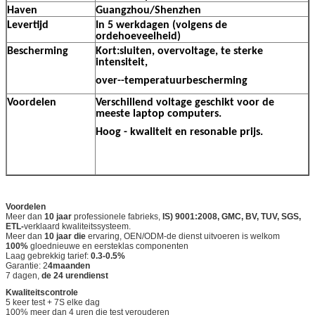
Haven
Guangzhou/Shenzhen
Levertijd
In 5 werkdagen (volgens de
ordehoeveelheid)
Bescherming
Kort:sluiten, overvoltage, te sterke
intensiteit,
over--temperatuurbescherming
Voordelen
Verschillend voltage geschikt voor de
meeste laptop computers.
Hoog - kwaliteit en resonable prijs.
Voordelen
Meer dan
10 jaar
professionele fabrieks,
IS) 9001:2008, GMC, BV, TUV, SGS,
ETL-
verklaard kwaliteitssysteem.
Meer dan
10 jaar die
ervaring, OEN/ODM-de dienst uitvoeren is welkom
100%
gloednieuwe en eersteklas componenten
Laag gebrekkig tarief:
0.3-0.5%
Garantie: 2
4maanden
7 dagen,
de 24 urendienst
Kwaliteitscontrole
5 keer test + 7S elke dag
100% meer dan 4 uren die test verouderen