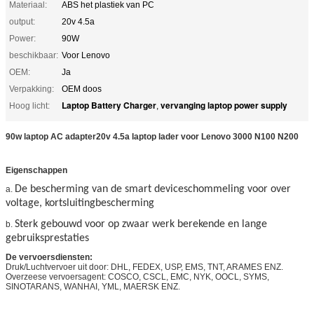
Materiaal:
ABS het plastiek van PC
output:
20v 4.5a
Power:
90W
beschikbaar:
Voor Lenovo
OEM:
Ja
Verpakking:
OEM doos
Laptop Battery Charger
vervanging laptop power supply
Hoog licht:
,
90w laptop AC adapter20v 4.5a laptop lader voor Lenovo 3000 N100 N200
Eigenschappen
De bescherming van de smart deviceschommeling voor over
a.
voltage, kortsluitingbescherming
Sterk gebouwd voor op zwaar werk berekende en lange
b.
gebruiksprestaties
De vervoersdiensten:
Druk/Luchtvervoer uit door: DHL, FEDEX, USP, EMS, TNT, ARAMES ENZ.
Overzeese vervoersagent: COSCO, CSCL, EMC, NYK, OOCL, SYMS,
SINOTARANS, WANHAI, YML, MAERSK ENZ.