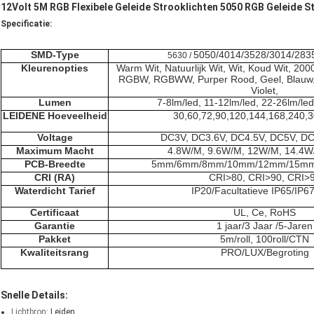
12Volt 5M RGB Flexibele Geleide Strooklichten 5050 RGB Geleide
Specificatie:
SMD-Type
5050
/4014/3528/3014/283
5630 /
Kleurenopties
Warm Wit, Natuurlijk Wit, Wit, Koud Wit, 200
RGBW, RGBWW, Purper Rood, Geel, Blauw,
Violet,
Lumen
7-8lm/led, 11-12lm/led,
22-26lm/led
LEIDENE Hoeveelheid
30,60,72,90,120,144,168,240,
Voltage
DC3V, DC3.6V, DC4.5V, DC5V,
DC
Maximum Macht
4.8W/M, 9.6W/M, 12W/M,
14.4W
PCB-Breedte
5mm/6mm/8mm/
10mm
/12mm/15m
CRI (RA)
CRI>80
, CRI>90, CRI>
Waterdicht Tarief
IP20/
Facultatieve
IP65/IP67
Certificaat
UL, Ce, RoHS
Garantie
1 jaar/
3 Jaar
/5-Jaren
Pakket
5m/roll, 100roll/CTN
Kwaliteitsrang
PRO/
LUX
/Begroting
Snelle Details:
Lichtbron:
Leiden