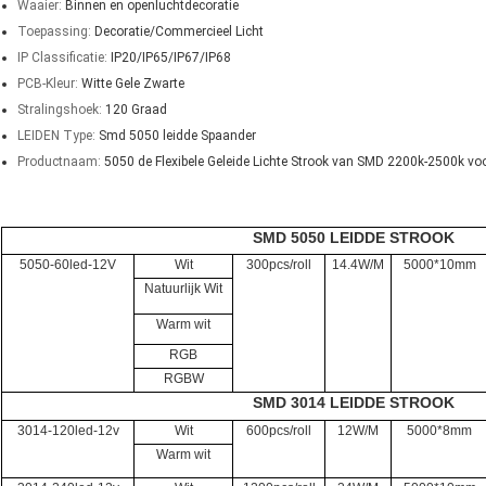
Waaier:
Binnen en openluchtdecoratie
Toepassing:
Decoratie/Commercieel Licht
IP Classificatie:
IP20/IP65/IP67/IP68
PCB-Kleur:
Witte Gele Zwarte
Stralingshoek:
120 Graad
LEIDEN Type:
Smd 5050 leidde Spaander
Productnaam:
5050 de Flexibele Geleide Lichte Strook van SMD 2200k-2500k vo
SMD 5050 LEIDDE STROOK
5050-60led-12V
Wit
300pcs/roll
14.4W/M
5000*10mm
Natuurlijk Wit
Warm wit
RGB
RGBW
SMD 3014 LEIDDE STROOK
3014-120led-12v
Wit
600pcs/roll
12W/M
5000*8mm
Warm wit