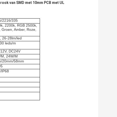
 Strook van SMD met 10mm PCB met UL
5/2216/335
0k,
2200k,
RGB
2500k
,
 Groen, Amber, Roze,
, 26-28lm/led
300
leds/m
12V
, DC24V
/M
, 24W/M
m/20mm/58mm
95
/IP68