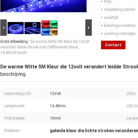
Prijs:
Verpakking Details:
Levertijd:
Betalingscondities:
Levering vermogen:
Grote Afbeelding :
De warme Witte 5M Kleur die 12volt
Contact
verandert leidde Strook met Zelfklevende Steun,
14.4W/M Macht
De warme Witte 5M Kleur die 12volt verandert leidde Stro
beschrijving
Inputvoltage (V)::
12Volt
LEDs:
Lampmacht:
14.4W/m
LED Ho
PCB-breedte:
10mm
Lengte
geleide kleur die lichte stroken verandere
Markeren: