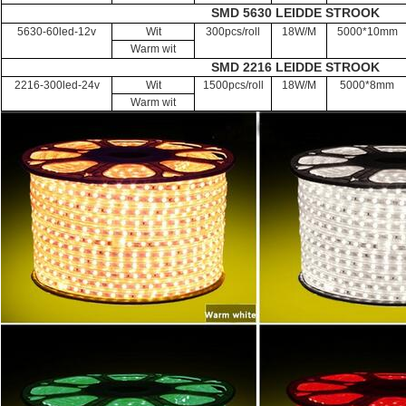
SMD 5630 LEIDDE STROOK
5630-60led-12v
Wit
300pcs/roll
18W/M
5000*10mm
Warm wit
SMD 2216 LEIDDE STROOK
2216-300led-24v
Wit
1500pcs/roll
18W/M
5000*8mm
Warm wit