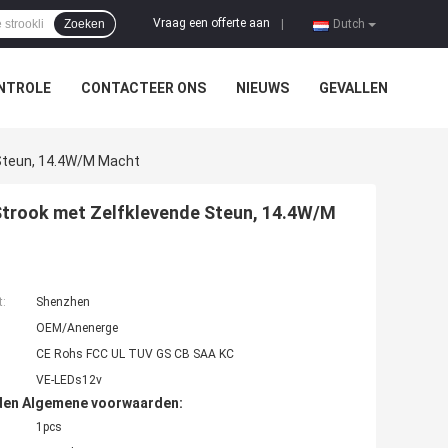
Vraag een offerte aan
Zoeken
|
Dutch
NTROLE
CONTACTEER ONS
NIEUWS
GEVALLEN
 Steun, 14.4W/M Macht
 Strook met Zelfklevende Steun, 14.4W/M
t:
Shenzhen
OEM/Anenerge
CE Rohs FCC UL TUV GS CB SAA KC
VE-LEDs12v
den Algemene voorwaarden:
1pcs