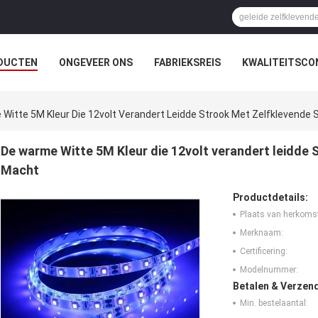
DUCTEN
ONGEVEER ONS
FABRIEKSREIS
KWALITEITSCO
Witte 5M Kleur Die 12volt Verandert Leidde Strook Met Zelfklevende
De warme Witte 5M Kleur die 12volt verandert leidde
Macht
Productdetails:
Plaats van herkoms
Merknaam:
Certificering:
Modelnummer:
Betalen & Verzen
Min. bestelaantal: