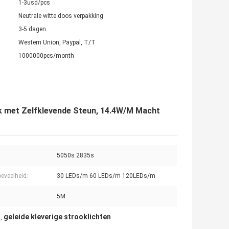
1-3usd/pcs
Neutrale witte doos verpakking
3-5 dagen
Western Union, Paypal, T/T
1000000pcs/month
ok met Zelfklevende Steun, 14.4W/M Macht
5050s 2835s
eveelheid:
30 LEDs/m 60 LEDs/m 120LEDs/m
:
5M
n
geleide kleverige strooklichten
,