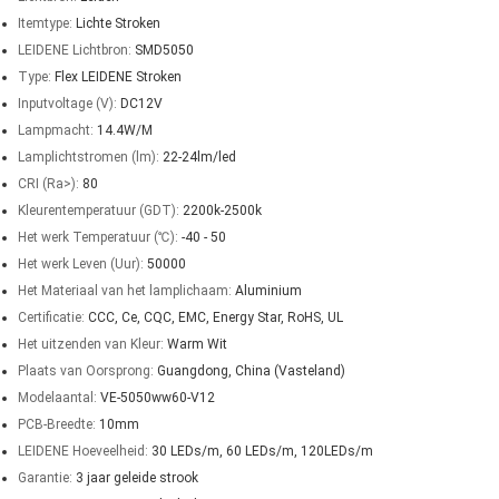
Itemtype:
Lichte Stroken
LEIDENE Lichtbron:
SMD5050
Type:
Flex LEIDENE Stroken
Inputvoltage (V):
DC12V
Lampmacht:
14.4W/M
Lamplichtstromen (lm):
22-24lm/led
CRI (Ra>):
80
Kleurentemperatuur (GDT):
2200k-2500k
Het werk Temperatuur (℃):
-40 - 50
Het werk Leven (Uur):
50000
Het Materiaal van het lamplichaam:
Aluminium
Certificatie:
CCC, Ce, CQC, EMC, Energy Star, RoHS, UL
Het uitzenden van Kleur:
Warm Wit
Plaats van Oorsprong:
Guangdong, China (Vasteland)
Modelaantal:
VE-5050ww60-V12
PCB-Breedte:
10mm
LEIDENE Hoeveelheid:
30 LEDs/m, 60 LEDs/m, 120LEDs/m
Garantie:
3 jaar geleide strook