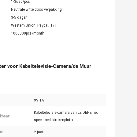
1-3usd/pcs
Neutrale witte doos verpakking
3-5 dagen
Western Union, Paypal, T/T
1000000pcs/month
ter voor Kabeltelevisie-Camera/de Muur
:
9V 1A
Kabeltelevisie-camera van LEIDENE het
kbaar:
speelgoed strokenpinters
ie:
2 jaar