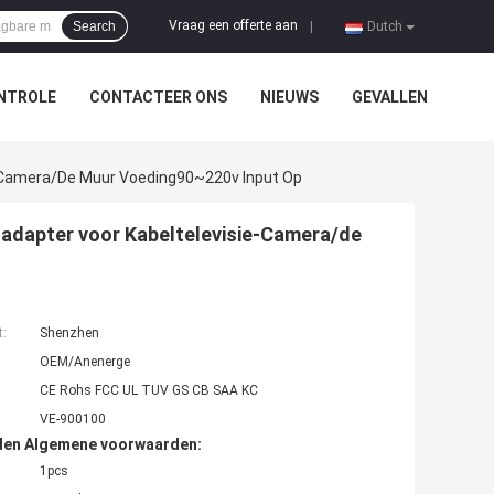
Vraag een offerte aan
Search
|
Dutch
NTROLE
CONTACTEER ONS
NIEUWS
GEVALLEN
e-Camera/de Muur Voeding90~220v Input Op
sadapter voor Kabeltelevisie-Camera/de
t:
Shenzhen
OEM/Anenerge
CE Rohs FCC UL TUV GS CB SAA KC
VE-900100
den Algemene voorwaarden:
1pcs