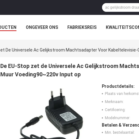
DUCTEN
ONGEVEER ONS
FABRIEKSREIS
KWALITEITSCO
et De Universele Ac Gelijkstroom Machtsadapter Voor Kabeltelevisi
De EU-Stop zet de Universele Ac Gelijkstroom Macht
Muur Voeding90~220v Input op
Productdetails:
Plaats van herkoms
Merknaam:
Certificering:
Modelnummer:
Betalen & Verzen
Min. bestelaantal: