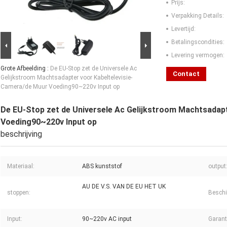
Prijs:
Verpakking Details:
Levertijd:
Betalingscondities:
Levering vermogen:
Grote Afbeelding :
De EU-Stop zet de Universele Ac
Contact
Gelijkstroom Machtsadapter voor Kabeltelevisie-
Camera/de Muur Voeding90~220v Input op
De EU-Stop zet de Universele Ac Gelijkstroom Machtsadap
Voeding90~220v Input op
beschrijving
Materiaal:
ABS kunststof
output
AU DE V.S. VAN DE EU HET UK
stoppen:
Beschi
Input:
90~220v AC input
Garant