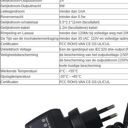
Gelijkstroom-Outputstroom
1A
Gelijkstroom-Outputmacht
9W
Lekkagestroom
minder dan 1mA
Reservemacht
minder dan 0.5w
Gelijkstroom-schakelaar
5.5*2.1*11mm (facultatief)
Gelijkstroom-kabel
1.2m (facultatieve) kabel
Rimpeling en Lawaai
minder dan 120Mv bij volledige weg met 2
De Tijd van de inschakelenvertraging
minder dan 3S (AC: 110V en volledige ladin
Certificaten
FCC ROHS VAN CE GS UL/CUL
Diëlektrisch Voltage
Een de speldinput van IEC320 drie-output 
Veiligheidsbescherming
de bescherming van het outputvoltage (1
de bescherming van de outputstroom (150
korte huidige bescherming
Werkende Temperatuur
0°C - +55°C
Opslagtemperatuur
-20°C - +85°C
Certificaten
FCC ROHS VAN CE GS UL/CUL