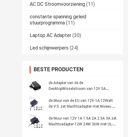
AC DC Stroomvoorziening
(11)
constante spanning geleid
stuurprogramma
(11)
Laptop AC Adapter
(30)
Led schijnwerpers
(24)
BESTE PRODUCTEN
de Adapter van de de
DesktopWisselstroom van 12V 5A
60Watt voor geleide neonlichten60watt
lader leidde Machtsadapter met duidelijk
de Muur van de EU van 12V 1A 12Watt
Ce UL ETL GS
de V.S. zet Machtsadapter met Niveau VI
Ce UL duidelijk op voor de geleide
neonlichten van kabeltelevisie Camera
de Muur van 12V 1A 1.5A 2A 2.5A 3A zet
Machtsadapter 12W 24W 36W met UL-
CITIZENS BANDce, voor de camera's die
van kabeltelevisie van de motorbatterij