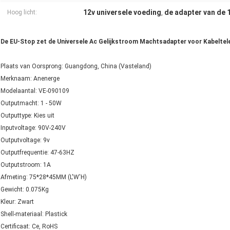
12v universele voeding
de adapter van de 
Hoog licht:
,
De EU-Stop zet de Universele Ac Gelijkstroom Machtsadapter voor Kabelte
Plaats van Oorsprong: Guangdong, China (Vasteland)
Merknaam: Anenerge
Modelaantal: VE-090109
Outputmacht: 1 - 50W
Outputtype: Kies uit
Inputvoltage: 90V-240V
Outputvoltage: 9v
Outputfrequentie: 47-63HZ
Outputstroom: 1A
Afmeting: 75*28*45MM (L'W'H)
Gewicht: 0.075Kg
Kleur: Zwart
Shell-materiaal: Plastick
Certificaat: Ce, RoHS