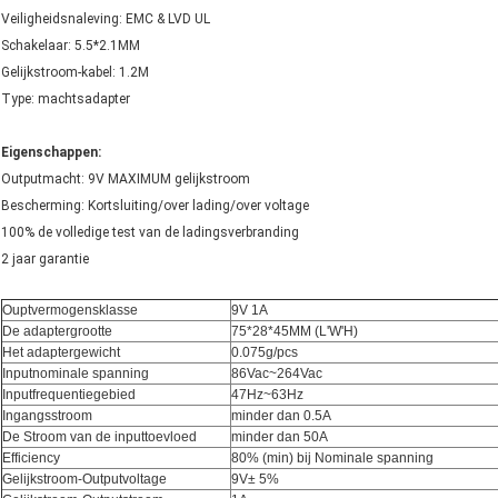
Veiligheidsnaleving: EMC & LVD UL
Schakelaar: 5.5*2.1MM
Gelijkstroom-kabel: 1.2M
Type: machtsadapter
Eigenschappen:
Outputmacht: 9V MAXIMUM gelijkstroom
Bescherming: Kortsluiting/over lading/over voltage
100% de volledige test van de ladingsverbranding
2 jaar garantie
Ouptvermogensklasse
9V 1A
De adaptergrootte
75*28*45MM (L'W'H)
Het adaptergewicht
0.075g/pcs
Inputnominale spanning
86Vac~264Vac
Inputfrequentiegebied
47Hz~63Hz
Ingangsstroom
minder dan 0.5A
De Stroom van de inputtoevloed
minder dan 50A
Efficiency
80% (min) bij Nominale spanning
Gelijkstroom-Outputvoltage
9V± 5%