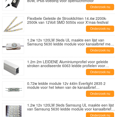
80W, IP68-voeding voor openluchtmotor
Onderzoek nu
Flexibele Geleide de Strooklichten 14.4w 2200k-
2500k van 12Volt SMD 5050s voor X'mas-festival
Onderzoek nu
1.2w 12v 120LM 3leds UL maakte een lijst van
Samsung 5630 leidde module voor kanaalbrief met
diepte 12~20cm
Onderzoek nu
1.2m 2m LEIDENE Aluminiumprofiel voor geleide
stroken anodiseerde 6063 leidde profielen voor
opslag
Onderzoek nu
0.72w leidde module 12v 44lm Everlight 2835 2
module voor het teken van de kanaalbrief
reclamevakje leidden
Onderzoek nu
1.2w 12v 120LM 3leds Samsung UL maakte een lijst
van Samsung 5630 leidde module voor kanaalbrief
met diepte 12~20cm
Onderzoek nu