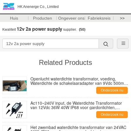
HK Anenerge Co., Limited
Huis
Producten
Ongeveer ons
Fabrieksreis
>>
12v 2a power supply
Kwaliteit
supplier.
(50)
Related Products
Openlucht waterdichte transformator, voeding,
Waterdichte de schakelaaradapter van 9Vdc 500mah
4.5W IP68 voor tapkraan
Onderzoek nu
Ac110~240V input, de Waterdichte Transformator
van 12Vdc 36W 40W IP68 voor gardonlichten,
openluchtvoeding
Onderzoek nu
Het zwembad waterdichte transformator van 24VAC