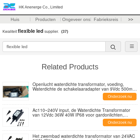
HK Anenerge Co., Limited
Huis
Producten
Ongeveer ons
Fabrieksreis
>>
flexible led
Kwaliteit
supplier.
(37)
Related Products
Openlucht waterdichte transformator, voeding,
Waterdichte de schakelaaradapter van 9Vdc 500mah
4.5W IP68 voor tapkraan
Onderzoek nu
Ac110~240V input, de Waterdichte Transformator
van 12Vdc 36W 40W IP68 voor gardonlichten,
openluchtvoeding
Onderzoek nu
Het zwembad waterdichte transformator van 24VAC