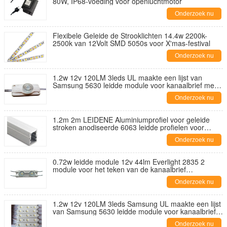
80W, IP68-voeding voor openluchtmotor
Onderzoek nu
Flexibele Geleide de Strooklichten 14.4w 2200k-
2500k van 12Volt SMD 5050s voor X'mas-festival
Onderzoek nu
1.2w 12v 120LM 3leds UL maakte een lijst van
Samsung 5630 leidde module voor kanaalbrief met
diepte 12~20cm
Onderzoek nu
1.2m 2m LEIDENE Aluminiumprofiel voor geleide
stroken anodiseerde 6063 leidde profielen voor
opslag
Onderzoek nu
0.72w leidde module 12v 44lm Everlight 2835 2
module voor het teken van de kanaalbrief
reclamevakje leidden
Onderzoek nu
1.2w 12v 120LM 3leds Samsung UL maakte een lijst
van Samsung 5630 leidde module voor kanaalbrief
met diepte 12~20cm
Onderzoek nu